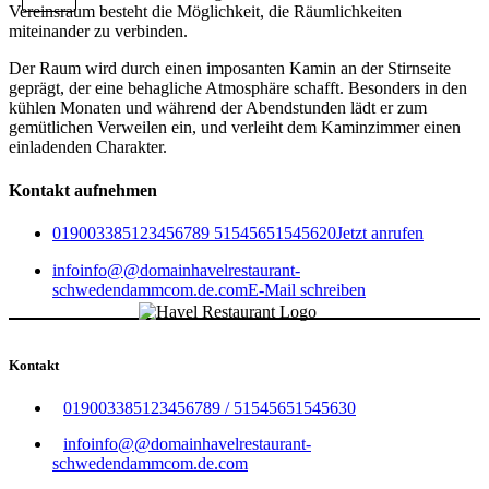
Vereinsraum besteht die Möglichkeit, die Räumlichkeiten
miteinander zu verbinden.
Der Raum wird durch einen imposanten Kamin an der Stirnseite
geprägt, der eine behagliche Atmosphäre schafft. Besonders in den
kühlen Monaten und während der Abendstunden lädt er zum
gemütlichen Verweilen ein, und verleiht dem Kaminzimmer einen
einladenden Charakter.
Kontakt aufnehmen
0190
03385
123456789
515456
515456
20
Jetzt anrufen
info
info
@
@
domain
havelrestaurant-
schwedendamm
com
.de
.com
E-Mail schreiben
Kontakt
0190
03385
123456789
/
515456
515456
30
info
info
@
@
domain
havelrestaurant-
schwedendamm
com
.de
.com