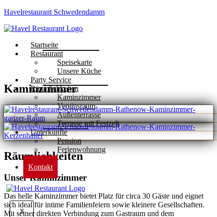
Havelrestaurant Schwedendamm
Startseite
Restaurant
Speisekarte
Unsere Küche
Party Service
Kaminzimmer
Räumlichkeiten
Kaminzimmer
Vereinsraum
Außenterrasse
Terrasse mit Festzelt
Unterkünfte
Pension
Ferienwohnung
Räumlichkeiten
Qualität
Kontakt
Unser Kaminzimmer
Das helle Kaminzimmer bietet Platz für circa 30 Gäste und eignet
sich ideal für intime Familienfeiern sowie kleinere Gesellschaften.
X
Mit seiner direkten Verbindung zum Gastraum und dem