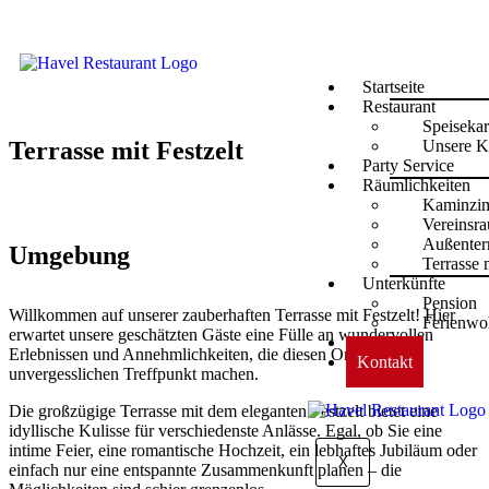
Startseite
Restaurant
Speisekar
Terrasse mit Festzelt
Unsere K
Party Service
Räumlichkeiten
Kaminzi
Vereinsr
Außenter
Umgebung
Terrasse 
Unterkünfte
Pension
Willkommen auf unserer zauberhaften Terrasse mit Festzelt! Hier
Ferienw
erwartet unsere geschätzten Gäste eine Fülle an wundervollen
Qualität
Erlebnissen und Annehmlichkeiten, die diesen Ort zu einem
Kontakt
unvergesslichen Treffpunkt machen.
Die großzügige Terrasse mit dem eleganten Festzelt bietet eine
idyllische Kulisse für verschiedenste Anlässe. Egal, ob Sie eine
intime Feier, eine romantische Hochzeit, ein lebhaftes Jubiläum oder
X
einfach nur eine entspannte Zusammenkunft planen – die