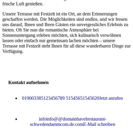
frische Luft genießen.
Unsere Terrasse mit Festzelt ist ein Ort, an dem Erinnerungen
geschaffen werden. Die Möglichkeiten sind endlos, und wir freuen
uns darauf, Ihnen und Ihren Gästen ein unvergessliches Erlebnis zu
bieten. Ob Sie nun die romantische Atmosphäre bei
Sonnenuntergang erleben möchten, sich kulinarisch verwöhnen
lassen oder einfach nur gemeinsam lachen möchten – unsere
Terrasse mit Festzelt steht Ihnen für all diese wunderbaren Dinge zur
Verfügung.
Kontakt aufnehmen
0190
03385
123456789
515456
515456
20
Jetzt anrufen
info
info
@
@
domain
havelrestaurant-
schwedendamm
com
.de
.com
E-Mail schreiben