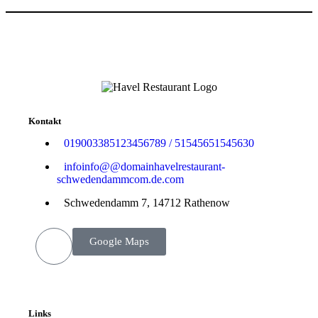
Kontakt
0190
03385
123456789
/
515456
515456
30
info
info
@
@
domain
havelrestaurant-
schwedendamm
com
.de
.com
Schwedendamm 7, 14712 Rathenow
Google Maps
Links